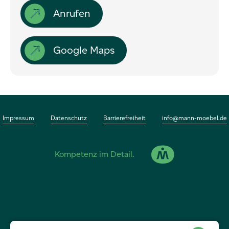
Anrufen
Impressum
Datenschutz
Google Maps
Kontakt
Impressum
Datenschutz
Barrierefreiheit
info@mann-moebel.de
Mann GmbH
Kompetenz im Detail.
Carl-Zeiss-Straße 2
74354 Besigheim
Tel.
0 71 43 . 85 33-0
info@mann-moebel.de