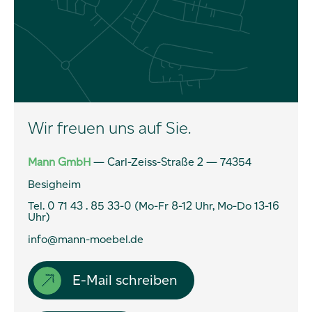
Über uns
Wir freuen uns auf Sie.
Service
Mann GmbH
— Carl-Zeiss-Straße 2 — 74354
Besigheim
Zahnarzt
Tel.
0 71 43 . 85 33-0 (Mo-Fr 8-12 Uhr, Mo-Do 13-16
Uhr)
Dentallabor
info@mann-moebel.de
Ansprechpartner
E-Mail schreiben
Karriere