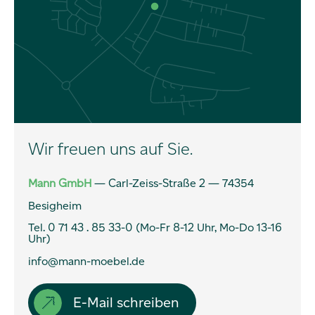
Über uns
Wir freuen uns auf Sie.
Service
Mann GmbH
— Carl-Zeiss-Straße 2 — 74354
Besigheim
Zahnarzt
Tel.
0 71 43 . 85 33-0 (Mo-Fr 8-12 Uhr, Mo-Do 13-16
Uhr)
Dentallabor
info@mann-moebel.de
Ansprechpartner
E-Mail schreiben