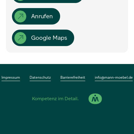
Karriere
Anrufen
Impressum
Datenschutz
Google Maps
Kontakt
Impressum
Datenschutz
Barrierefreiheit
info@mann-moebel.de
Mann GmbH
Kompetenz im Detail.
Carl-Zeiss-Straße 2
74354 Besigheim
Tel.
0 71 43 . 85 33-0
info@mann-moebel.de