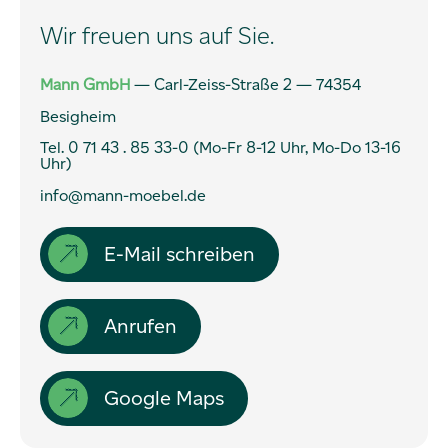
Wir freuen uns auf Sie.
Service
Mann GmbH
— Carl-Zeiss-Straße 2 — 74354
Besigheim
Zahnarzt
Tel.
0 71 43 . 85 33-0 (Mo-Fr 8-12 Uhr, Mo-Do 13-16
Uhr)
Dentallabor
info@mann-moebel.de
Ansprechpartner
E-Mail schreiben
Karriere
Anrufen
Impressum
Datenschutz
Google Maps